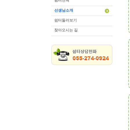
쉼터연혁
선생님소개
쉼터둘러보기
찾아오시는 길