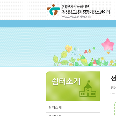
경상
쉼터소개