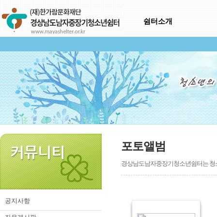
쉼터소개
포토앨범
경상남도남자중장기청소년쉼터는 청소년
공지사항