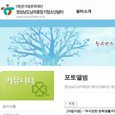
쉼터소개
포토앨범
경상남도남자중장기청소년쉼터는 청소년
공지사항
[자립지원] - "부지런한 방학생활 P.