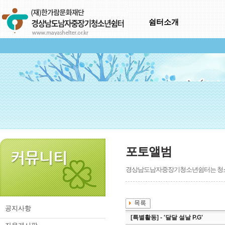
쉼터소개
포토앨범
경상남도남자중장기청소년쉼터는 청소년
공지사항
[특별활동] - '달달 설날 P.G'