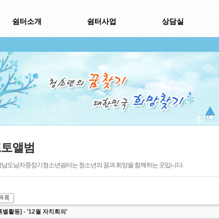
쉼터소개
쉼터사업
상담실
포토앨범
남도남자중장기청소년쉼터는 청소년의 꿈과 희망을 함께하는 곳입니다.
특별활동] - '12월 자치회의'