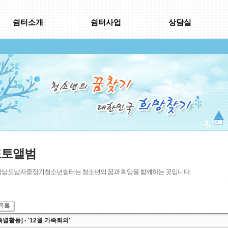
쉼터소개
쉼터사업
상담실
포토앨범
남도남자중장기청소년쉼터는 청소년의 꿈과 희망을 함께하는 곳입니다.
특별활동] - '12월 가족회의'