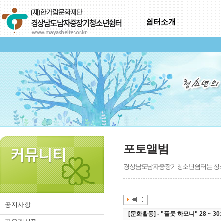
쉼터소개
포토앨범
경상남도남자중장기청소년쉼터는 청소년
공지사항
[문화활동] - "플룻 하모니" 28 ~ 3