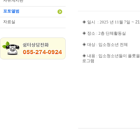
자유게시판
포토앨범
자료실
◈ 일시
: 2025
년 11월 7일
~ 2
◈
장소
: 2층 단체활동실
◈
대상
:
입소청소년 전체
◈ 내용 : 입소청소년들이 플룻
로그램